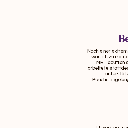
B
Nach einer extreme
was ich zu mir 
MRT deutlich 
arbeitete stattde
unterstütz
Bauchspiegelung
Ich vereine fu