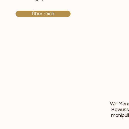
Über mich
​Wir Men
Bewusst
manipuli