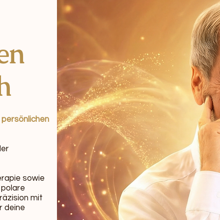
en
h
 persönlichen
der
erapie sowie
 polare
räzision mit
r deine