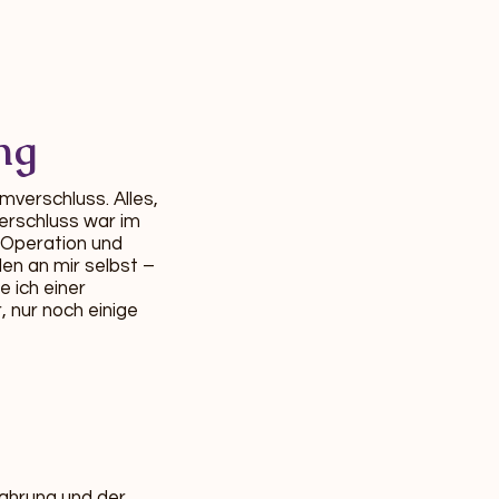
ng
mverschluss. Alles,
erschluss war im
 Operation und
en an mir selbst –
 ich einer
 nur noch einige
fahrung und der